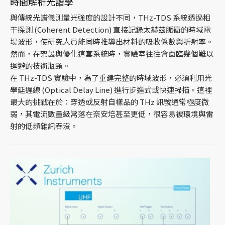
時間解析光譜學
與傳統光譜儀測量光強度的設計不同，THz-TDS 系統透過相
干探測 (Coherent Detection) 直接記錄太赫茲脈衝的時域電
場波形，使研究人員能同時推導出材料的吸收係數與折射率。
然而，在架設與優化這套系統時，實驗室往往會面臨幾個難以
迴避的技術瓶頸。
在 THz-TDS 實驗中，為了重建完整的時域波形，必須利用光
學延遲線 (Optical Delay Line) 進行步進式或快速掃描。這裡
最大的挑戰在於：穿透或反射自樣品的 THz 訊號通常極度微
弱，其電流數量級常落在奈安培甚至更低，很容易被環境與雷
射的低頻雜訊吞沒。