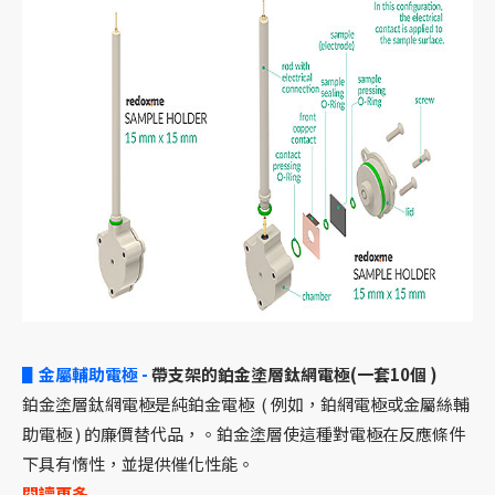
▋金屬輔助電極 -
帶支架的鉑金塗層鈦網電極(一套10個 )
鉑金塗層鈦網電極是純鉑金電極 ( 例如，鉑網電極或金屬絲輔
助電極 ) 的廉價替代品，。鉑金塗層使這種對電極在反應條件
下具有惰性，並提供催化性能。
閱讀更多...