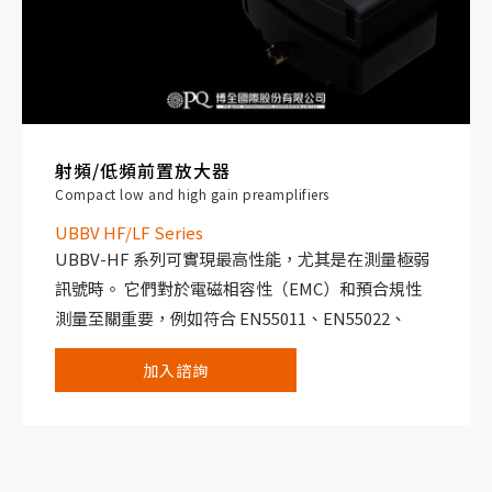
射頻/低頻前置放大器
Compact low and high gain preamplifiers
UBBV HF/LF Series
UBBV-HF 系列可實現最高性能，尤其是在測量極弱
訊號時。 它們對於電磁相容性（EMC）和預合規性
測量至關重要，例如符合 EN55011、EN55022、
EN50371 等標準的測量。 UBBV-NF 系列在測量頻率
加入諮詢
範圍為 1 Hz - 30 MHz 的微弱訊號時具有最佳性能。