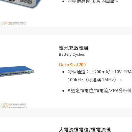
可提供高達 100V 的電壓。
電池充放電機
Battery Cyclers
OctoStat200
每個通道：±200mA/±10V FRA/
100kHz（可選購 1MHz）。
8 通道恒電位/恒電流/ZRA分析
19 “機架式外殼。
極具經濟實惠的高規格電化學測
大電流恒電位/恒電流儀
該儀器專為多電池長時間並行測量的