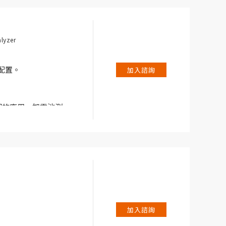
應用而設計，例如電池/
lyzer
和腐蝕。
V 配置。
加入諮詢
態範圍的應用，如電池測
 ±5A 的大電流和滿
加入諮詢