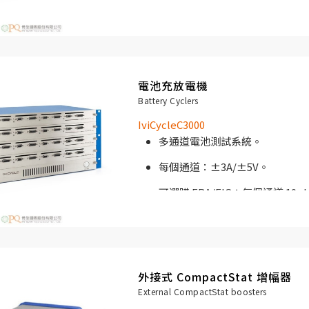
可選購 FRA/EIS：每個通道 10µ
測試。
19 “機架式外殼。
單通道成本低的電池測試解決方
電池充放電機
Battery Cyclers
IviCycle C1000專為高通道數電
IviCycleC3000
電池測試上的最佳合作夥伴。 IviCyc
多通道電池測試系統。
大批量測試解決方案和廣泛的數據存
每個通道：±3A/±5V。
可選購 FRA/EIS：每個通道 10µ
測試。
19 “機架式外殼。
單通道成本低的電池測試解決方
外接式 CompactStat 增幅器
IviCycle C3000專為高通道數電
External CompactStat boosters
電池測試上的最佳合作夥伴。 IviCyc