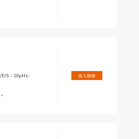
EIS：10µHz-
加入諮詢
儀。
試系統。
應用而設計，例如電池/