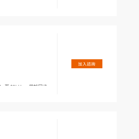
Hz 至 20kHz，用於同步
案。
池測試需求而設計，亦是您在
le 提供低單通道成本、
加入諮詢
儲能力。
Hz 至 20kHz，用於同步
案。
池測試需求而設計，亦是您在
le 提供低單通道成本、