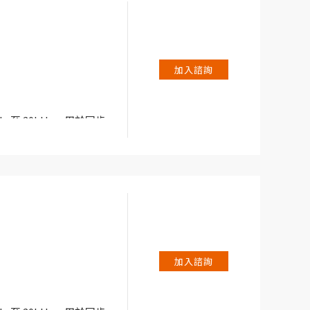
池測試需求而設計，亦是您在
le 提供低單通道成本、
儲能力。
加入諮詢
Hz 至 20kHz，用於同步
案。
池測試需求而設計，亦是您在
le 提供低單通道成本、
加入諮詢
儲能力。