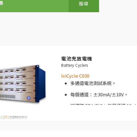
搜尋
電池充放電機
Battery Cyclers
IviCycle C030
多通道電池測試系統。
每個通道：±30mA/±10V。
可選購 FRA/EIS：每個通道 10µ
測試。
19 “機架式外殼。
單通道低成本電池測試解決方案