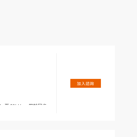
加入諮詢
Hz 至 20kHz，用於同步
。