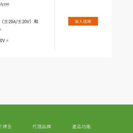
lyzer
和腐蝕。
0（±20A/±20V）和
加入諮詢
。
0V。
kHz。
應用，如電池研究、電解
40A/±10V）、
10A/±40V）。每個儀器
於博全
代理品牌
產品功能