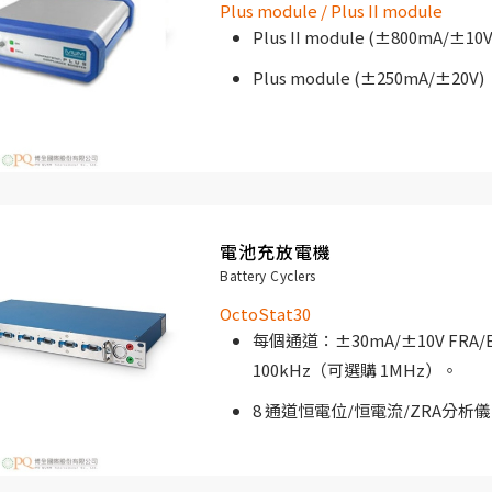
Plus module / Plus II module
大批量測試解決方案和廣泛的數據存
Plus II module (±800mA/±10V
Plus module (±250mA/±20V)
電池充放電機
Battery Cyclers
OctoStat30
每個通道：±30mA/±10V FRA/E
100kHz（可選購 1MHz）。
8 通道恒電位/恒電流/ZRA分析
19 “機架式外殼。
極具經濟實惠的高規格電化學測