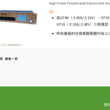
High Power Potentiostat/Galvanostat Ana
燃料電池測試、電極開發、生物技術
XP
具XP40（±40A/±10V）、XP2
XP10（±10A/±40V）三款機型
所有儀器的合規電壓範圍均為±1
可選購FRA/EIS：10µHz 至 500
提供電流遮斷測試功能。
頁
最後一頁
K 型熱電偶直接輸入連接插頭。
XP 系列儀器非常適合需要大電流的
和燃料電池應用。該系列包括 XP40（±
XP20（±20A/±20V）和 XP10（±
的施加電壓為 ±10V。
關