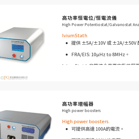
高功率恒電位/恒電流儀
該儀器專為多電池長時間並行測量的
High Power Potentiostat/Galvanostat Ana
燃料電池測試、電極開發、生物技術
IviumStath
提供 ±5A/±10V 或 ±2A/±50
FRA/EIS: 10µHz to 8MHz。
IviumStat.h 非常適合需要寬動
試、腐蝕測量和電化學研究應用。它具有
刻度下 1pA的低電流範圍。
高功率增幅器
High power boosters
High power boosters
可提供高達 100A的電流。