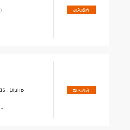
儲能力。
)
加入諮詢
IS：10µHz-
加入諮詢
儀。
試系統。