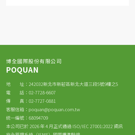
每個通道： 專用嵌入式 FRA/EIS。
OctoStat 專為多電池長時間並行測量的應用而設
計，例如 : 電池/燃料電池測試、電極開發、生物技術
和腐蝕。
博全國際股份有限公司
POQUAN
地 址：242032新北市新莊區新北大道三段5號9樓之5
電 話：02-7728-6607
傳 真：02-7727-0881
客服信箱：
poquan@poquan.com.tw
統一編號：68094709
本公司已於 2026 年 4 月正式通過 ISO/IEC 27001:2022 資訊
安全管理系統（ISMS）國際標準驗證