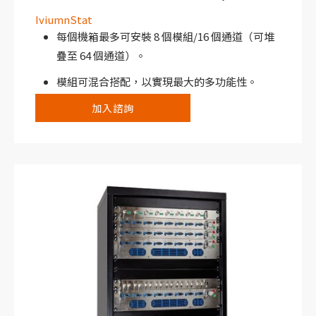
IviumnStat
每個機箱最多可安裝 8 個模組/16 個通道（可堆
疊至 64 個通道）。
模組可混合搭配，以實現最大的多功能性。
每個通道標配的阻抗頻率範圍為：10µHz -
加入諮詢
250kHz（可選 1MHz）。
該儀器應用範圍廣泛，如 : 電池/燃料電池測試、電極
開發、生物技術和其它電化學研究應用。