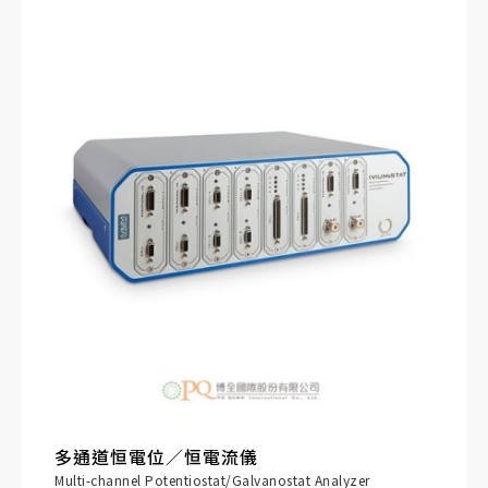
多通道恒電位／恒電流儀
Multi-channel Potentiostat/Galvanostat Analyzer