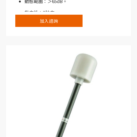
動態範圍：＞65dB。
指向性：3軸向。
加入諮詢
最大的測量位準：650V/m（連續波）。
搭配NHT310寬頻電磁場分析儀或NHT3D選頻/
寬頻電磁場分析儀使用。
典型應用，例如工業烤箱、焊接系統、射頻加
熱、熱處理及乾燥系統；電療設備及醫療設備射
頻產生器、核磁共振機；發電廠及相關的維護與
控制系統；敏感場所（醫院）；鐵路及往返運輸
測量系統；無線電信系統例如行動電話基地台、
衛星通信設備、廣播設備、WiFi、Wi-Max及
LTE。