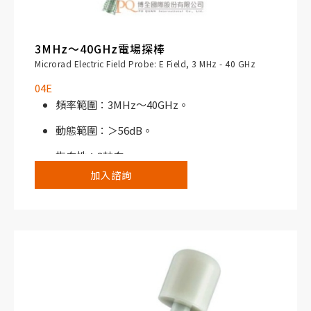
3MHz～40GHz電場探棒
Microrad Electric Field Probe: E Field, 3 MHz - 40 GHz
04E
頻率範圍：3MHz～40GHz。
動態範圍：＞56dB。
指向性：3軸向。
加入諮詢
搭配NHT310寬頻電磁場分析儀或NHT3D選頻/
寬頻電磁場分析儀使用。
典型應用，例如工業烤箱、焊接系統、射頻加
熱、熱處理及乾燥系統；電療設備及醫療設備射
頻產生器、核磁共振機；發電廠及相關的維護與
控制系統；敏感場所（醫院）；鐵路及往返運輸
測量系統；無線電信系統例如行動電話基地台、