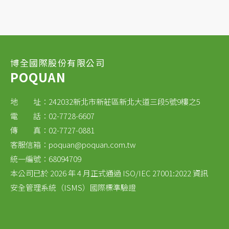
（Technische Hochschule Ingolstadt）”的
公開招標中得標。
HUBER首款全新的浸入鐘罩式壓力計是在2015
年秋天上市。
博全國際股份有限公司
優點：直接顯示，不必操縱；藉由數據輸出，即
POQUAN
能輕鬆的實現自動化…等。
地 址：242032新北市新莊區新北大道三段5號9樓之5
電 話：02-7728-6607
傳 真：02-7727-0881
客服信箱：
poquan@poquan.com.tw
統一編號：68094709
本公司已於 2026 年 4 月正式通過 ISO/IEC 27001:2022 資訊
安全管理系統（ISMS）國際標準驗證