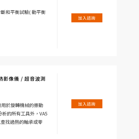
於振動診斷和平衡試驗( 動平衡
加入諮詢
入。輸入 2 提供與三軸
同時測量。Adash開
，如不平衡、鬆動、未
接觸式 紅外線溫度感測
ED 閃頻儀/手電筒。
 / 熱影像儀 / 超音波測
作而設計的。該裝置的重量僅為
，適合於長距離的路徑測
您的要求通過選擇選購功能進
加入諮詢
技術用於旋轉機械的振動
平衡 )、記錄器、啟動
析的所有工具外，VA5
以另外購買，並下載到
以查找過熱的軸承或零
" ADS（結構變形分
如如基礎鬆動。