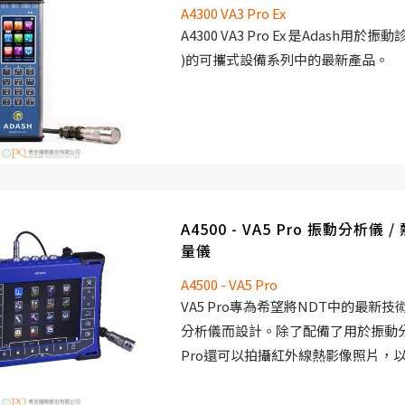
A4300 VA3 Pro Ex
A4300 VA3 Pro Ex 是Adash用
)的可攜式設備系列中的最新產品。
有2個信號輸入和1個轉速計/觸發器輸
感測器的連接，因此所有 三個通道可以
發的專家系統可以自動檢測機器故障
對準和軸承故障。同時 ，配備一個非
器（用於立即測量軸承溫度）和一個 L
A4500 - VA5 Pro 振動分析儀
量儀
A4300 VA3 Pro Ex是為單手操
760克，電池的工作時間超過6小時
A4500 - VA5 Pro
量。A4300 VA3 Pro Ex 可根據
VA5 Pro專為希望將NDT中的最新
行配置：如分析器、路徑、平衡器( 動
分析儀而設計。除了配備了用於振動分
分析或超音波。未來，選購功能也可
Pro還可以拍攝紅外線熱影像照片，
儀器上，而不需要送回工廠。
件；應用超音波檢測閥門洩漏; 並模擬 
析）" 以說明高振動的根本原因，例