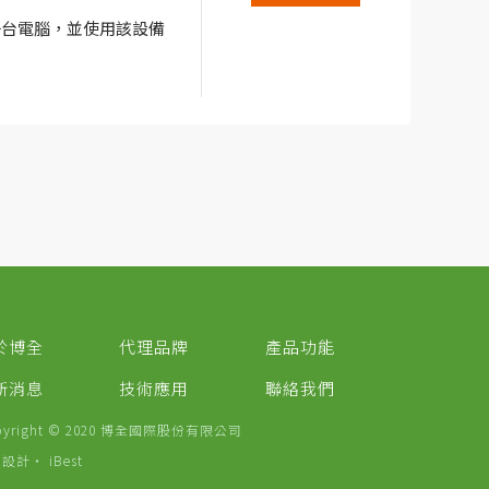
任何一台電腦，並使用該設備
。該儀器通過動態平
式的模塊得到加強。同
專家系統，可以自動檢測
需要外部電源。
於博全
代理品牌
產品功能
新消息
技術應用
聯絡我們
pyright © 2020 博全國際股份有限公司
頁設計
‧
iBest