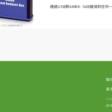
通過USB將A4404 - SAB連接到
進行數據分析、收集和記錄振動信號
衡、上升和下降測量以及聲學測量模
時，該儀器配備了Adash所開發的
機械故障。
該儀器由USB連接直接供電，因此不
關
最
Co
網