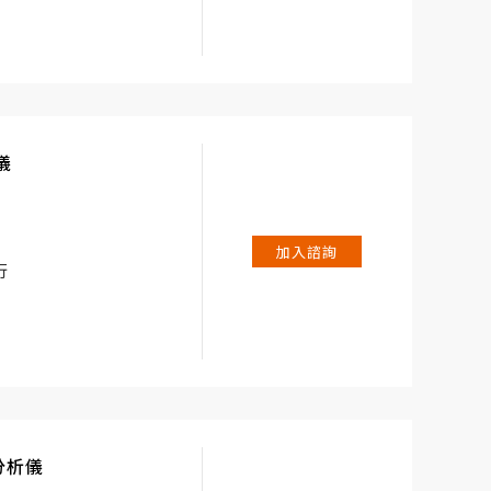
使用壽命並節省潤滑劑。可
承狀況進行基本測量和診
數據，也可以進行路線測
儀
加入諮詢
行
動分析儀