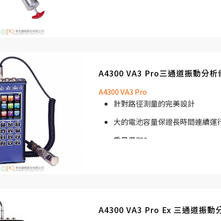
應用A4910 Lubri可以延長軸承的
以連接耳機來聆聽軸承的狀況。
A4910 Lubri操作簡單，還能對軸
斷。現在，A4910 Lubri可以存儲
A4300 VA3 Pro三通道振動分析
量。
A4300 VA3 Pro
針對路徑測量的完美設計
大的電池容量保證長時間連續運
重量僅780g
路徑內存：8GB
彩色顯示幕 : 240 x 320像素
用戶可定制需要的測量功能
A4300 VA3 Pro Ex 三通道振