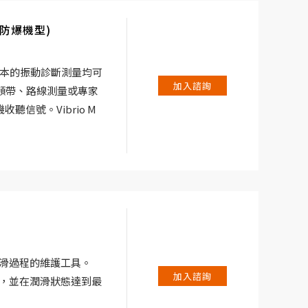
 (防爆機型)
所有基本的振動診斷測量均可
加入諮詢
、頻帶、路線測量或專家
信號。Vibrio M
 Adash 網站免費下載
制潤滑過程的維護工具。
加入諮詢
狀態，並在潤滑狀態達到最