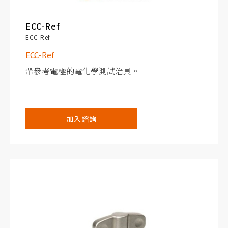
ECC-Ref
ECC-Ref
ECC-Ref
帶參考電極的電化學測試治具。
電極上有可調節的、可重複的和均勻的機械壓
加入諮詢
力。
電極很容易接觸到，以便進行事後的分析。
裝配時電解液的填充簡單而可靠。
除PE密封外，治具零件可重複使用