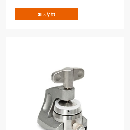
Adjustable, reproducible and homogeneous
加入諮詢
mechanical pressure on electrodes
Electrodes are easily accessible for post-
mortem analysis
Easy and reliable electrolyte filling upon
assembly
Fast assembly and dismantling, and easy
cleaning of cell components