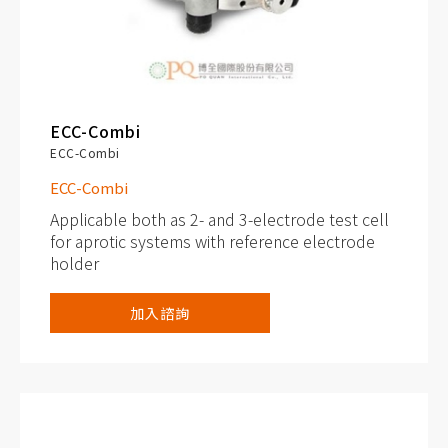
ECC-Combi
ECC-Combi
ECC-Combi
Applicable both as 2- and 3-electrode test cell
for aprotic systems with reference electrode
holder
Adjustable, reproducible and homogeneous
加入諮詢
mechanical pressure on electrodes
Electrodes are easily accessible for post-
mortem analysis
Easy and reliable electrolyte filling upon
assembly