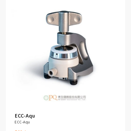
Fast assembly and dismantling, and easy
cleaning of cell components
ECC-Aqu
ECC-Aqu