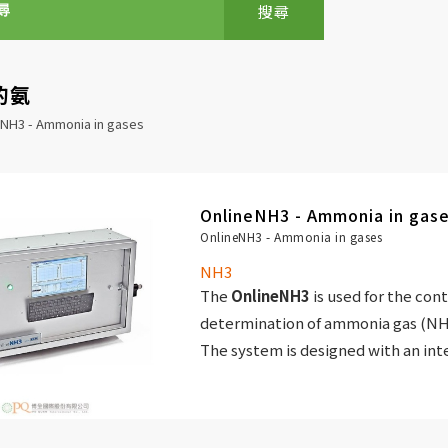
搜尋
的氨
eNH3 - Ammonia in gases
OnlineNH3 - Ammonia in gas
OnlineNH3 - Ammonia in gases
NH3
The
OnlineNH3
is used for the con
determination of ammonia gas (NH3
The system is designed with an int
for measurement of very high conce
20000 ppm). Also very low contents
treshold (0.1 - 100 ppm) can be me