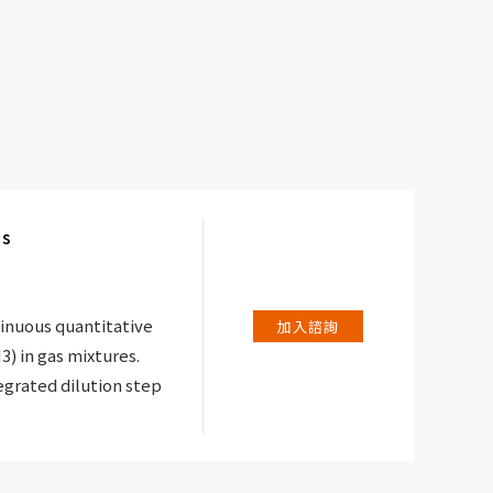
es
tinuous quantitative
加入諮詢
) in gas mixtures.
egrated dilution step
ntrations (100 -
 in the range of odour
asured.