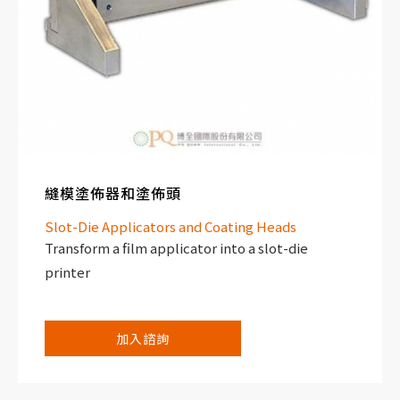
縫模塗佈器和塗佈頭
Slot-Die Applicators and Coating Heads
Transform a film applicator into a slot-die
printer
加入諮詢