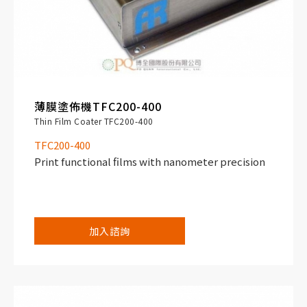
薄膜塗佈機TFC200-400
Thin Film Coater TFC200-400
TFC200-400
Print functional films with nanometer precision
加入諮詢