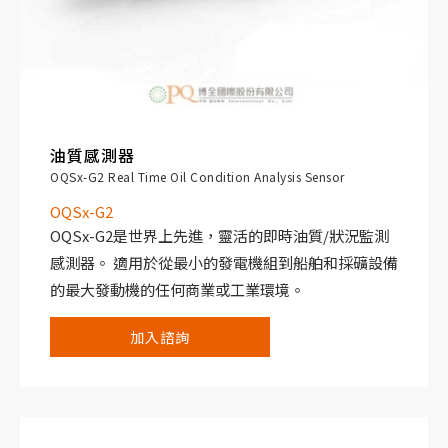
油質感測器
OQSx-G2 Real Time Oil Condition Analysis Sensor
OQSx-G2
OQSx-G2是世界上先進，靈活的即時油質/狀況監測
感測器。 適用於從最小的發電機組到船舶和採礦設備
的最大發動機的任何商業或工業環境。
OQSx-G2易於安裝，可在設備運行時連續即時地分析
加入諮詢
油，並提供準確的油狀態說明。 立即發現任何磨損或
污染，測量精度為0.01%，並報告。