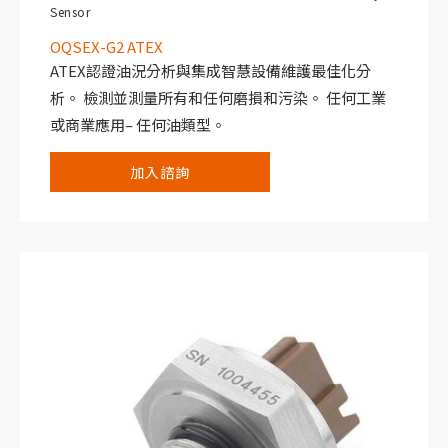
Sensor
OQSEX-G2 ATEX
ATEX認證油況分析與集成智慧設備維護最佳化分
析。 檢測並測量所有和任何磨損和污染。 任何工業
或商業應用– 任何油類型。
OQSEx-G2經過全面認證，ATEX批准符合BS EN
加入諮詢
60079-0：2012和BS EN 60079-11：2013Ɛx ic IIA T3
Gc標準。 感測器採用優質AISI304不鏽鋼製造，防護
等級為IP67，適用於包括ATEX 2區在內的任何設備。