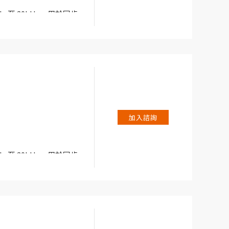
Hz 至 20kHz，用於同步
案。
池測試需求而設計，亦是您在
le 提供低單通道成本、
加入諮詢
儲能力。
Hz 至 20kHz，用於同步
案。
池測試需求而設計，亦是您在