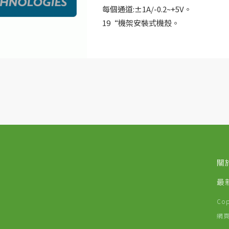
每個通道:±1A/-0.2~+5V。
19“機架安裝式機殼。
每通道低成本的電池測試解決方案。
關
最
Co
網