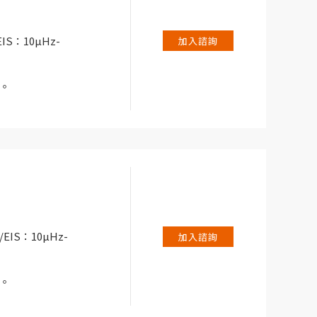
le 提供低單通道成本、
儲能力。
IS：10µHz-
加入諮詢
儀。
試系統。
應用而設計，例如電池/
和腐蝕。
EIS：10µHz-
加入諮詢
儀。