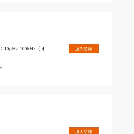
試系統。
應用而設計，例如電池/
和腐蝕。
：10µHz-100kHz（可
加入諮詢
。
試系統。
應用而設計，例如電池/
和腐蝕。
加入諮詢