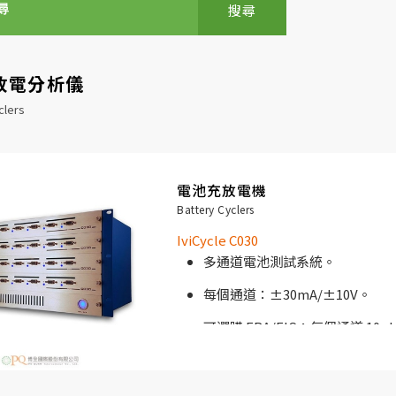
搜尋
放電分析儀
clers
電池充放電機
Battery Cyclers
IviCycle C030
多通道電池測試系統。
每個通道：±30mA/±10V。
可選購 FRA/EIS：每個通道 10µ
測試。
19 “機架式外殼。