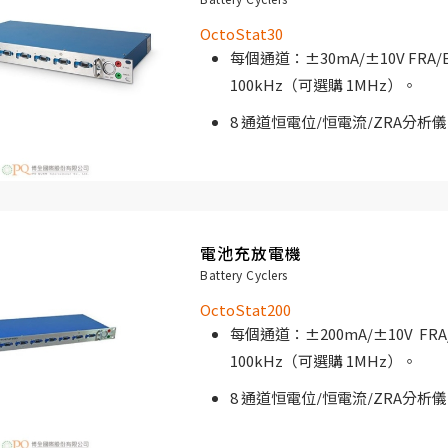
電池測試上的最佳合作夥伴。 IviCyc
OctoStat30
大批量測試解決方案和廣泛的數據存
每個通道：±30mA/±10V FRA/E
100kHz（可選購 1MHz）。
8 通道恒電位/恒電流/ZRA分析
19 “機架式外殼。
極具經濟實惠的高規格電化學測
電池充放電機
該儀器專為多電池長時間並行測量的
Battery Cyclers
燃料電池測試、電極開發、生物技術
OctoStat200
每個通道：±200mA/±10V FRA/
100kHz（可選購 1MHz）。
8 通道恒電位/恒電流/ZRA分析
19 “機架式外殼。