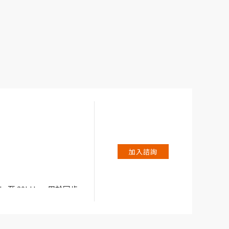
加入諮詢
Hz 至 20kHz，用於同步