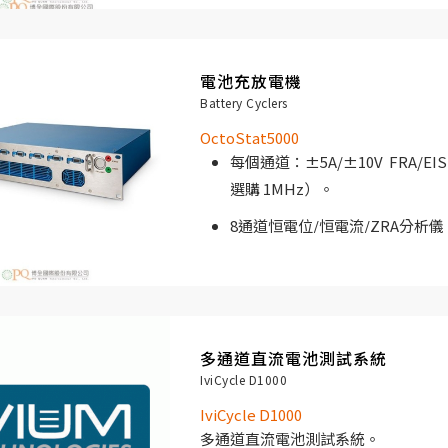
極具經濟實惠的高規格電化學測
電池充放電機
該儀器專為多電池長時間並行測量的
Battery Cyclers
燃料電池測試、電極開發、生物技術
OctoStat5000
每個通道：±5A/±10V FRA/EIS
選購 1MHz）。
8通道恒電位/恒電流/ZRA分析儀
19 “機架式外殼。
極具經濟實惠的高規格電化學測
多通道直流電池測試系統
該儀器專為多電池長時間並行測量的
IviCycle D1000
燃料電池測試、電極開發、生物技術
IviCycle D1000
多通道直流電池測試系統。