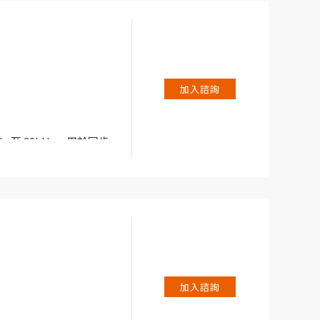
。
池測試需求而設計，亦是您在
le 提供低單通道成本、
儲能力。
加入諮詢
Hz 至 20kHz，用於同步
案。
池測試需求而設計，亦是您在
le 提供低單通道成本、
加入諮詢
儲能力。