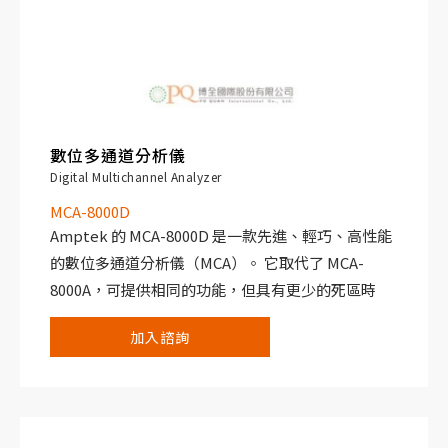
數位多通道分析儀
Digital Multichannel Analyzer
MCA-8000D
Amptek 的 MCA-8000D 是一款先進、輕巧、高性能
的數位多通道分析儀（MCA）。 它取代了 MCA-
8000A，可提供相同的功能，但具有更少的死區時
間、現代化的通信介面（USB、RS-232 和乙太網
加入諮詢
路）以及更高的數據傳輸速率。 由於它不進行數位脈
衝整形，因此它與類比脈衝整形系統相容。
高速 ADC（100 MHz 16 bit ADC）和精密的數位邏輯
提供了卓越的性能。 MCA-8000D 將輸入信號（類比