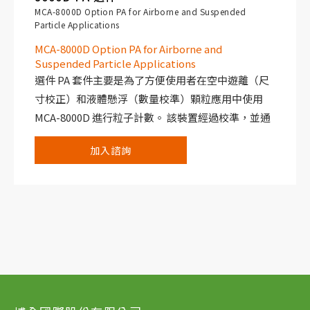
MCA-8000D Option PA for Airborne and Suspended
Particle Applications
MCA-8000D Option PA for Airborne and
Suspended Particle Applications
選件 PA 套件主要是為了方便使用者在空中遊離（尺
寸校正）和液體懸浮（數量校準）顆粒應用中使用
MCA-8000D 進行粒子計數。 該裝置經過校準，並通
過了美國國家標準與技術研究院 (NIST) 的溯源認
加入諮詢
證。 選件 PA 套件能夠檢測 5 mV 到 10 V 的脈衝。
MCA-8000D 通常連接到粒子感測器的輸出端。 它能
偵測並顯示脈衝高度光譜，使用者能夠確定特定粒度
是否能產生正確的電壓。 MCA 隨附的軟體可提供峰
值中心資訊（中心點和平均值計算），方便使用者確
定峰值位置是否正確。MCA 經過內部校正，可將
MCA 通道刻度轉換為 mV 刻度，因此可自動加載，無
需手動載入校正檔案。