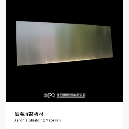
磁場屏蔽板材
Aaronia Shielding Materials