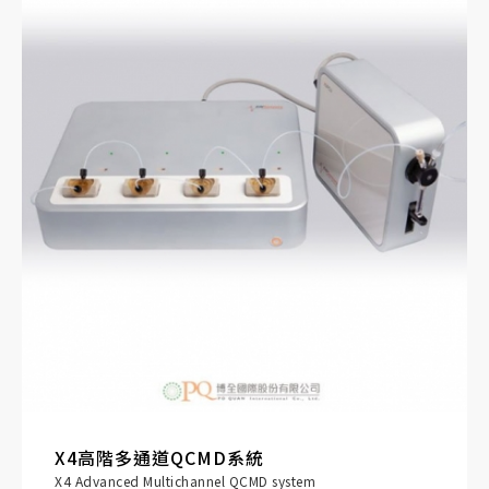
X4高階多通道QCMD系統
X4 Advanced Multichannel QCMD system