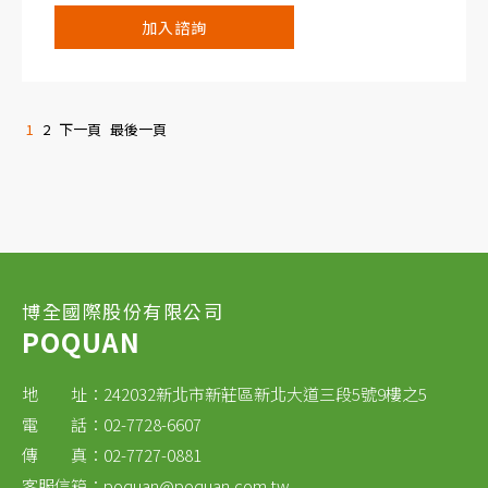
選頻模式：0Hz～400kHz。
加入諮詢
寬頻模式：100kHz～40GHz。
選頻模式：時域分析（自動與手動觸發的示波器
模式）。
1
2
下一頁
最後一頁
實時的頻域分析及快速傅利葉轉換（FFT）頻譜
分析，可達65,536次取樣。
連續的動態範圍：＞100dB。
博全國際股份有限公司
POQUAN
地 址：242032新北市新莊區新北大道三段5號9樓之5
電 話：02-7728-6607
傳 真：02-7727-0881
客服信箱：
poquan@poquan.com.tw