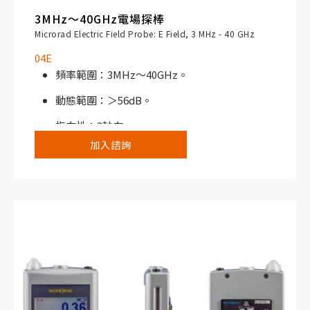
3MHz～40GHz電場探棒
Microrad Electric Field Probe: E Field, 3 MHz - 40 GHz
04E
頻率範圍：3MHz～40GHz。
動態範圍：＞56dB。
指向性：3軸向。
加入諮詢
搭配NHT310寬頻電磁場分析儀或NHT3D選頻/
寬頻電磁場分析儀使用。
典型應用，例如工業烤箱、焊接系統、射頻加
熱、熱處理及乾燥系統；電療設備及醫療設備射
頻產生器、核磁共振機；發電廠及相關的維護與
控制系統；敏感場所（醫院）；鐵路及往返運輸
測量系統；無線電信系統例如行動電話基地台、
衛星通信設備、廣播設備、WiFi、Wi-Max及
LTE。