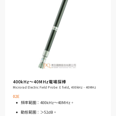
400kHz～40MHz電場探棒
Microrad Electric Field Probe: E field, 400kHz - 40MHz
02E
頻率範圍：400kHz～40MHz。
動態範圍：＞52dB。