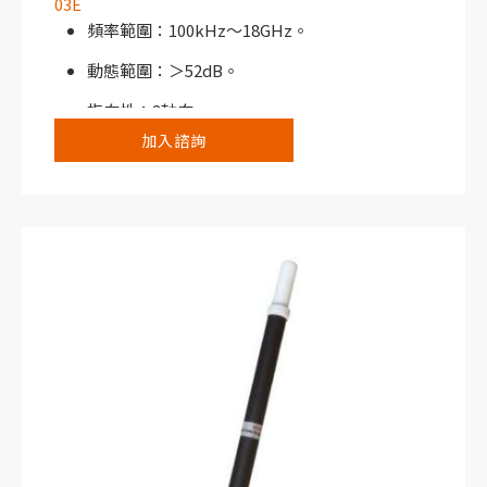
03E
頻率範圍：100kHz～18GHz。
動態範圍：＞52dB。
指向性：3軸向。
加入諮詢
搭配NHT310寬頻電磁場分析儀或NHT3D選頻/
寬頻電磁場分析儀使用。
典型應用，例如工業烤箱、焊接系統、射頻加
熱、熱處理及乾燥系統；電療設備及醫療設備射
頻產生器、核磁共振機；發電廠及相關的維護與
控制系統；敏感場所（醫院）；鐵路及往返運輸
測量系統；無線電信系統例如行動電話基地台、
衛星通信設備、廣播設備、WiFi、Wi-Max及
LTE。