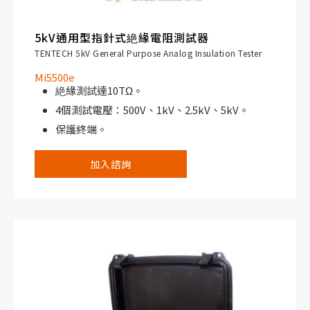
5kV通用型指針式絶緣電阻測試器
TENTECH 5kV General Purpose Analog Insulation Tester
Mi5500e
絶緣測試達10TΩ。
4個測試電壓：500V、1kV、2.5kV、5kV。
保護終端。
可充電電池。
加入諮詢
多重刻度，提供更高的精度。