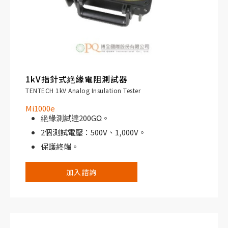
1kV指針式絶緣電阻測試器
TENTECH 1kV Analog Insulation Tester
Mi1000e
絶緣測試達200GΩ。
2個測試電壓：500V、1,000V。
保護終端。
多重刻度，提供更高的精度。
加入諮詢
真正可攜式，輕量，僅重1.6kg。