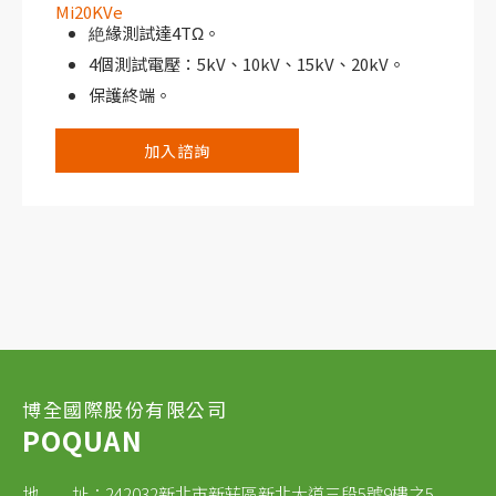
Mi20KVe
絶緣測試達4TΩ。
4個測試電壓：5kV、10kV、15kV、20kV。
保護終端。
可充電電池。
加入諮詢
多重刻度，提供更高的精度。
博全國際股份有限公司
POQUAN
地 址：242032新北市新莊區新北大道三段5號9樓之5