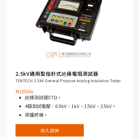
2.5kV通用型指針式絶緣電阻測試器
TENTECH 2.5kV General Purpose Analog Insulation Tester
Mi2550e
絶緣測試達5TΩ。
4個測試電壓：0.5kV、1kV、1.5kV、2.5kV。
保護終端。
可充電電池。
加入諮詢
多重刻度，提供更高的精度。