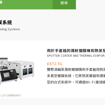
搜尋
膜系統
ating Systems
用於手套箱的濺射鍍膜機和熱蒸
SPUTTER COATER AND THERMAL EVAPOR
DST2-TG
雙靶渦輪泵濺射鍍膜機和手套箱用熱蒸鍍
多真空鍍膜系統，它將熱蒸鍍器和濺
型的台式系統中，可通過Wi- Fi 連
可通過觸控螢幕和電腦進行控制。該
材料的沉積。雙磁控靶台濺射鍍膜機
間輕鬆切換，用於製備多層塗層。