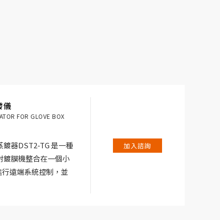
發儀
ATOR FOR GLOVE BOX
器DST2-TG 是一種
加入諮詢
射鍍膜機整合在一個小
接進行遠端系統控制，並
高真空系統適用於多種
可在蒸鍍和濺射沉積之