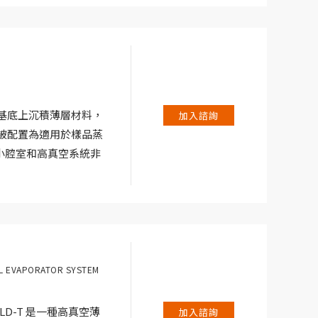
在基底上沉積薄層材料，
加入諮詢
 被配置為適用於樣品蒸
小腔室和高真空系統非
沉積。
AL EVAPORATOR SYSTEM
LD-T 是一種高真空薄
加入諮詢