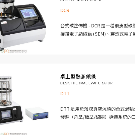
過程中的反射功率降至最低。為了增
DCR
並改善薄膜結構，可在基底上施加 300
選）
台式碳塗佈機 - DCR 是一種緊湊型
掃描電子顯微鏡 (SEM)、穿透式電子顯微
分析 (EDX) 中的樣品製備。
桌上型熱蒸鍍儀
DESK THERMAL EVAPORATOR
DTT
DTT 是用於薄膜真空沉積的台式渦
發源（舟型/籃型/線圈）選擇系統的
發儀是沉積多層膜或合金的理想選擇