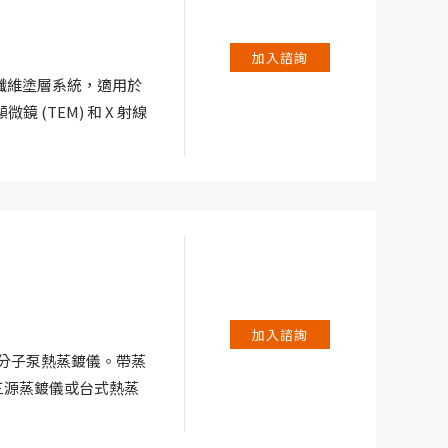
加薄膜與基底的附著力
 V 直流偏置電壓（可
加入諮詢
碳纖維塗層系統，適用於
鏡 (TEM) 和 X 射線
加入諮詢
輪分子泵熱蒸鍍儀。帶蒸
三源蒸鍍儀或台式熱蒸
。