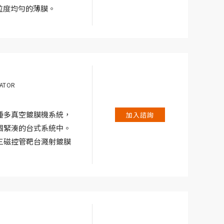
粒度均勻的薄膜。
EM) 分析。台式磁控濺射
動系統中提供一致且重複
合人體工程學，體積小是其
RATOR
一種多真空鍍膜機系統，
加入諮詢
個緊湊的台式系統中。
三磁控管靶台濺射鍍膜
間輕鬆切換。
大腔體（直徑 300
適合長時間沉積。磁控濺
以濺射半導體、電介質
匹配器，可將射頻濺射