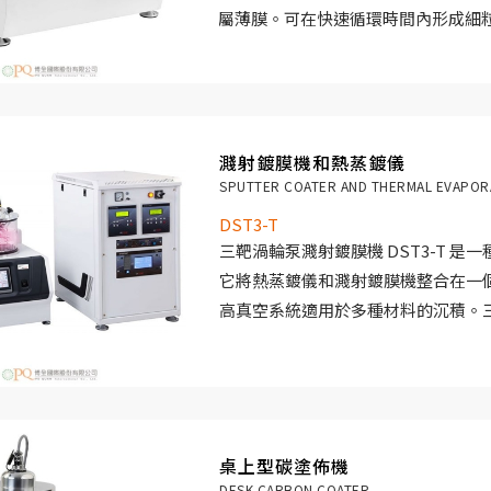
金屬薄膜。可在快速循環時間內形成細
生產出的薄膜適用於掃描電子顯微鏡 (S
鍍膜機是一種高生產率工具，可在全自
性高的結果。 SEM 鍍膜系統的設計符
特點並使用上極為方便。
濺射鍍膜機和熱蒸鍍儀
SPUTTER COATER AND THERMAL EVAPO
DST3-T
三靶渦輪泵濺射鍍膜機 DST3-T 是
它將熱蒸鍍儀和濺射鍍膜機整合在一
高真空系統適用於多種材料的沉積。
機可在蒸鍍和濺射狀態（非同時）之
磁控濺射鍍膜機 DST3-T 配備了一個
mm）和三個直徑2”的水冷陰極，
射鍍膜機配有射頻和直流電源。它可
和金屬（氧化性和惰性）靶材。
桌上型碳塗佈機
濺射鍍膜機系統配備了一個自動調節
DESK CARBON COATER