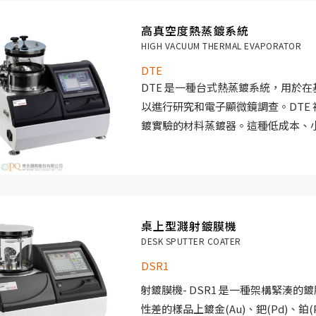
高真空度熱蒸鍍系統
HIGH VACUUM THERMAL EVAPORATOR
DTE
DTE 是一種台式熱蒸鍍系統，用於
以進行研究和電子顯微鏡調查。DTE
鍍實驗的材料蒸鍍器。這種低成本、
常適合惰性金屬和氧化金屬的短時間
桌上型濺射鍍膜機
DESK SPUTTER COATER
DSR1
濺射鍍膜機- DSR1 是一種架構緊湊
電性差的樣品上鍍金(Au)、鈀(Pd)、鉑(Pt