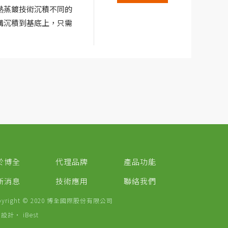
熱蒸鍍技術沉積不同的
構沉積到基底上，只需
熱消熔，並保持目標材
可以沉積氮化物、氧化
料。
於博全
代理品牌
產品功能
新消息
技術應用
聯絡我們
pyright © 2020 博全國際股份有限公司
頁設計
‧
iBest