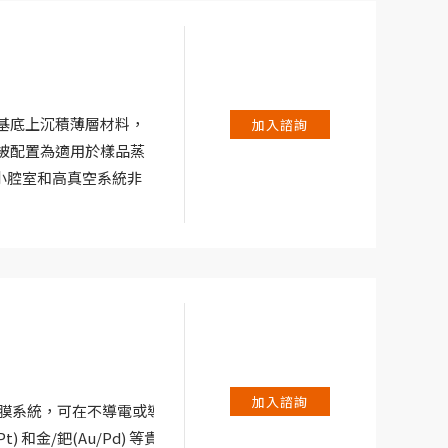
在基底上沉積薄層材料，
加入諮詢
 被配置為適用於樣品蒸
小腔室和高真空系統非
沉積。
加入諮詢
的鍍膜系統，可在不導電或導
) 和金/鈀(Au/Pd) 等貴