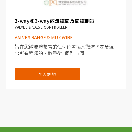
2-way和3-way微流控閥及閥控制器
VALVES & VALVE CONTROLLER
VALVES RANGE & MUX WIRE
旨在您微流體裝置的任何位置插入微流控閥及混
合所有種類的，數量從1個到16個
無交叉污染
加入諮詢
最小的內部體積（低至14µL），沒有死體積
溶液灌注自動化
可通過電腦輕鬆控制，或通過每個閥門上的按鈕
手動控制
2-way和3-way微流控閥
插入多個智慧型的微流控閥，無需軟體即可控制
它們