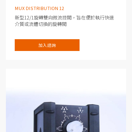
MUX DISTRIBUTION 12
新型12/1旋轉雙向微流控閥，旨在便於執行快速
介質或流體切換的旋轉閥
序列式微流控注液
加入諮詢
快速交換您的生物介質或化學溶液
工作流程微流控自動化
通過序列編程節省時間
旋轉式選擇閥
在多達12種溶液之間切換
將溶液灌注到微流控晶片中
將1個樣品注入12個輸出口或將12個樣品注入1個
輸出口