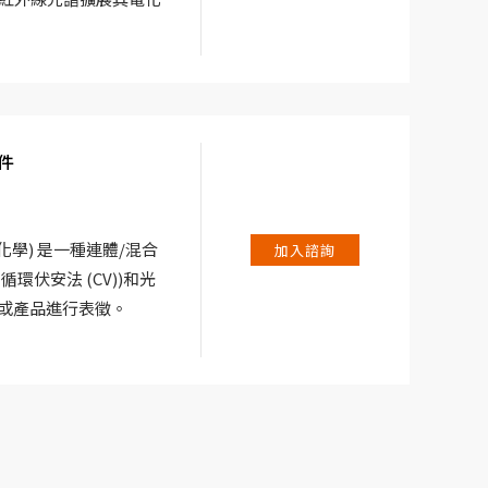
件
(光譜電化學) 是一種連體/混合
加入諮詢
環伏安法 (CV))和光
反應或產品進行表徵。