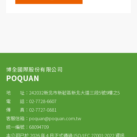
和閃爍體探測器。 它與任一極性的重置和反饋前置放
大器相容。 PX5 包括（1）高性能數位脈衝處理器
（取代了傳統的整形放大器）、（2）多通道分析儀
和（3）低壓和高壓電源（± HV）。
博全國際股份有限公司
POQUAN
地 址：242032新北市新莊區新北大道三段5號9樓之5
電 話：02-7728-6607
傳 真：02-7727-0881
客服信箱：
poquan@poquan.com.tw
統一編號：68094709
本公司已於 2026 年 4 月正式通過 ISO/IEC 27001:2022 資訊