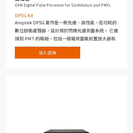
OEM Digital Pulse Processor for Scintillators and PMTs
DP5G Kit
Amptek DP5G 套件是一款先進、高性能、低功耗的
數位脈衝處理器，設計用於閃爍光譜測量系統。 它連
接到 PMT 的陽極，包括一個電荷靈敏前置放大器和
一個數位脈衝處理器，該數位脈衝處理器取代了傳統
加入諮詢
核光譜測量系統中的整形放大器和 MCA。 該套件包
括用於為這些電路供電的所有電源，並採用易於使用
的標準介面（USB、乙太網路…等）。 與傳統系統
相比，DP5G 具有多種優勢，包括更高的性能、更高
的靈活性、小尺寸和低成本等。