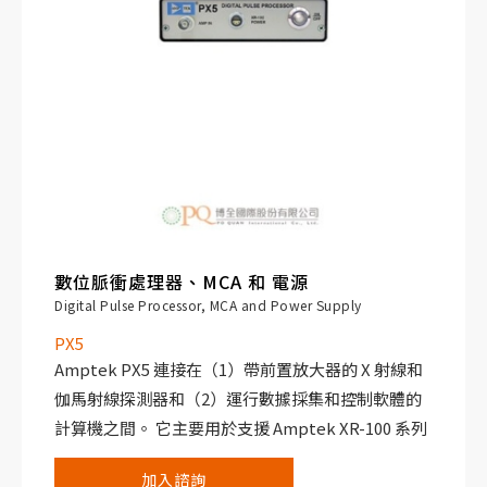
數位脈衝處理器、MCA 和 電源
Digital Pulse Processor, MCA and Power Supply
PX5
Amptek PX5 連接在（1）帶前置放大器的 X 射線和
伽馬射線探測器和（2）運行數據採集和控制軟體的
計算機之間。 它主要用於支援 Amptek XR-100 系列
的 SDD、Si-PIN 和 CdTe 探測器，可與許多其它輻
加入諮詢
射探測器和前置放大器一起使用，包括 HPGe 探測器