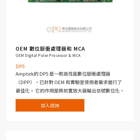
OEM 數位脈衝處理器和 MCA
OEM Digital Pulse Processor & MCA
DP5
Amptek的 DP5 是一款高性能數位脈衝處理器
（DPP），已針對 OEM 和實驗室使用者需求進行了
最佳化。 它的作用是將前置放大器輸出信號數位化，
取代了傳統類比光譜系統中的整形放大器和 MCA。
加入諮詢
與傳統系統相比，DP5 的優勢明顯，這些優勢包括改
進的性能（極高的解析度、減少彈道缺陷、更高的傳
遞量和增強的穩定性）、擴展的靈活性、低功耗、小
尺寸和低成本等。