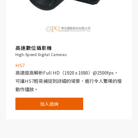
高速數位攝影機
High-Speed Digital Cameras
HS7
高速度高解析Full HD（1920 x 1080）@2500fps，
可讓HS7輕易捕捉到詳細的場景，進行令人驚嘆的慢
動作播放。
具備Binning模式 : 這對影像解析度要求不高，而又有
加入諮詢
高幀速要求的應用，可採用此技術。