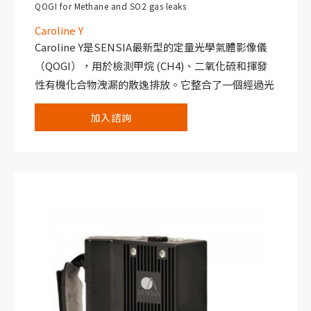
QOGI for Methane and SO2 gas leaks
Caroline Y
Caroline Y是SENSIA最新型的定量光學氣體影像儀
（QOGI），用於檢測甲烷 (CH4)、二氧化硫和揮發
性有機化合物洩漏的散逸排放。它整合了一個經過光
譜效能最佳化的高解析非致冷式感測器，可檢測由洩
加入諮詢
漏引起的 90% 的擴散氣體排放。