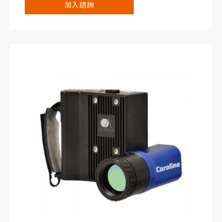
加入諮詢
漏引起的 90% 的擴散氣體排放。