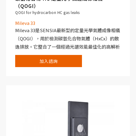
（QOGI）
QOGI for hydrocarbon HC gas leaks
Mileva 33
Mileva 33是SENSIA最新型的定量光學氣體成像相儀
（QOGI），用於檢測碳氫化合物氣體（HxCx）的散
逸排放。它整合了一個經過光譜效能最佳化的高解析
致冷式感測器，提高了對洩漏的檢測靈敏度，最小可
加入諮詢
檢測到 0.4 g/h的CH4（甲烷）。
Mileva 33 通過被動紅外線感測器可檢測 3.2 - 3.4 μm
波長範圍內的所有碳氫化合物和揮發性有機化合物
（包括 CH4）。
檢測距離大於 100 ｍ，並可立即記錄和播放 VOC 洩
露圖像和影片。