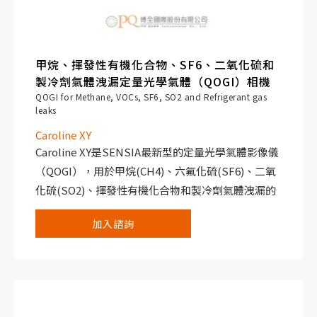
甲烷、揮發性有機化合物、SF6、二氧化硫和
製冷劑氣體洩漏定量光學氣體（QOGI）相機
QOGI for Methane, VOCs, SF6, SO2 and Refrigerant gas
leaks
Caroline XY
Caroline XY是SENSIA最新型的定量光學氣體影像儀
（QOGI），用於甲烷(CH4)、六氟化硫(SF6)、二氧
化硫(SO2)、揮發性有機化合物和製冷劑氣體洩漏的
散逸排放。它整合了一個經過光譜效能最佳化的高解
加入諮詢
析非致冷式感測器，可檢測由洩漏引起的 90% 的擴
散氣體排放。
Caroline 相機標配觸控顯示器，可執行嵌入式
RedLook 應用軟體，增強了設備的功能性和操作的