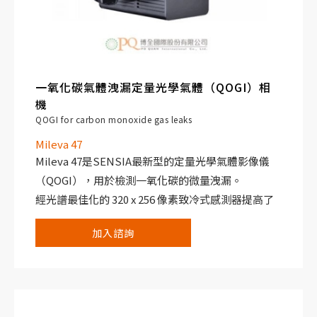
一氧化碳氣體洩漏定量光學氣體（QOGI）相
機
QOGI for carbon monoxide gas leaks
Mileva 47
Mileva 47是SENSIA最新型的定量光學氣體影像儀
（QOGI），用於檢測一氧化碳的微量洩漏。
經光譜最佳化的 320 x 256 像素致冷式感測器提高了
最小可檢測洩漏率。Mileva 47 整合了 Redlook
加入諮詢
Handheld，增強了設備的功能性和操作的簡易性。