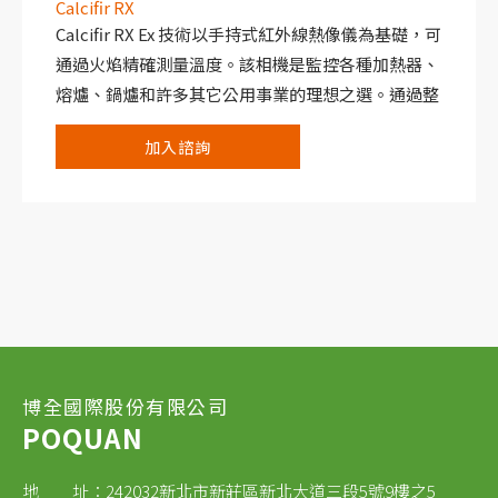
Calcifir RX
Calcifir RX Ex 技術以手持式紅外線熱像儀為基礎，可
通過火焰精確測量溫度。該相機是監控各種加熱器、
熔爐、鍋爐和許多其它公用事業的理想之選。通過整
合 Redlook Handheld功能，使得Calcifir RX 成為業
加入諮詢
界內性能最佳和提高效率的指標性工具。
博全國際股份有限公司
POQUAN
地 址：242032新北市新莊區新北大道三段5號9樓之5