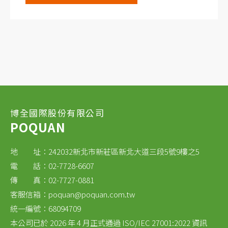
保留在其顆粒中。在該裝置的出口處，我們得到
澄清的低粘度船舶燃料，其硫含量降低，完全可
以用於船用柴油發動機廠，並符合現行的環境法
規。
博全國際股份有限公司
POQUAN
地 址：242032新北市新莊區新北大道三段5號9樓之5
電 話：02-7728-6607
傳 真：02-7727-0881
客服信箱：
poquan@poquan.com.tw
統一編號：68094709
本公司已於 2026 年 4 月正式通過 ISO/IEC 27001:2022 資訊