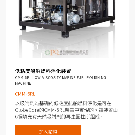
低粘度船舶燃料淨化裝置
CMM-6RL LOW-VISCOSITY MARINE FUEL POLISHING
MACHINE
CMM-6RL
以吸附劑為基礎的低粘度船舶燃料淨化是可在
GlobeCore的CMM-6RL裝置中實現的。該裝置由
6個填充有天然吸附劑的再生圓柱所組成。
燃料被輸送泵送通過這些再生圓柱中，吸附劑捕
捉有害的雜質，並由於其有效的吸附能力而將其
加入諮詢