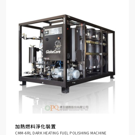
加熱燃料淨化裝置
CMM-6RL DARK HEATING FUEL POLISHING MACHINE