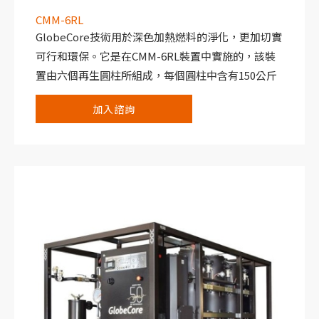
CMM-6RL
GlobeCore技術用於深色加熱燃料的淨化，更加切實
可行和環保。它是在CMM-6RL裝置中實施的，該裝
置由六個再生圓柱所組成，每個圓柱中含有150公斤
的天然吸附劑。吸附劑對有害雜質和深色加熱燃料的
加入諮詢
氧化產物具有非常高的吸收能力。吸附劑不僅能吸收
這些雜質，還能將它們牢牢地保留在其顆粒中。因
此，為了淨化和澄清加熱燃料，只需將其通過吸附劑
層即可。通過CMM-6RL裝置後，深色加熱燃料被澄
清，沒有令人不快的氣味，這可以擴大其應用範圍或
以更高價格出售。